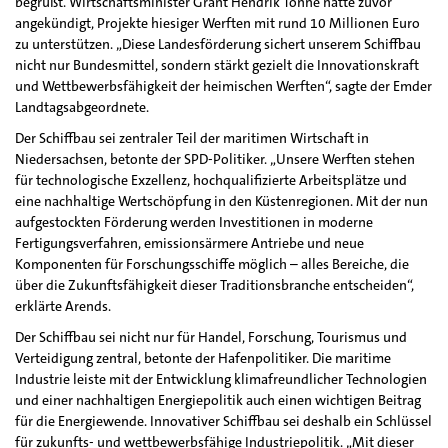
begrüßt. Wirtschaftsminister Grant Hendrik Tonne hatte zuvor
angekündigt, Projekte hiesiger Werften mit rund 10 Millionen Euro
zu unterstützen. „Diese Landesförderung sichert unserem Schiffbau
nicht nur Bundesmittel, sondern stärkt gezielt die Innovationskraft
und Wettbewerbsfähigkeit der heimischen Werften“, sagte der Emder
Landtagsabgeordnete.
Der Schiffbau sei zentraler Teil der maritimen Wirtschaft in
Niedersachsen, betonte der SPD-Politiker. „Unsere Werften stehen
für technologische Exzellenz, hochqualifizierte Arbeitsplätze und
eine nachhaltige Wertschöpfung in den Küstenregionen. Mit der nun
aufgestockten Förderung werden Investitionen in moderne
Fertigungsverfahren, emissionsärmere Antriebe und neue
Komponenten für Forschungsschiffe möglich – alles Bereiche, die
über die Zukunftsfähigkeit dieser Traditionsbranche entscheiden“,
erklärte Arends.
Der Schiffbau sei nicht nur für Handel, Forschung, Tourismus und
Verteidigung zentral, betonte der Hafenpolitiker. Die maritime
Industrie leiste mit der Entwicklung klimafreundlicher Technologien
und einer nachhaltigen Energiepolitik auch einen wichtigen Beitrag
für die Energiewende. Innovativer Schiffbau sei deshalb ein Schlüssel
für zukunfts- und wettbewerbsfähige Industriepolitik. „Mit dieser