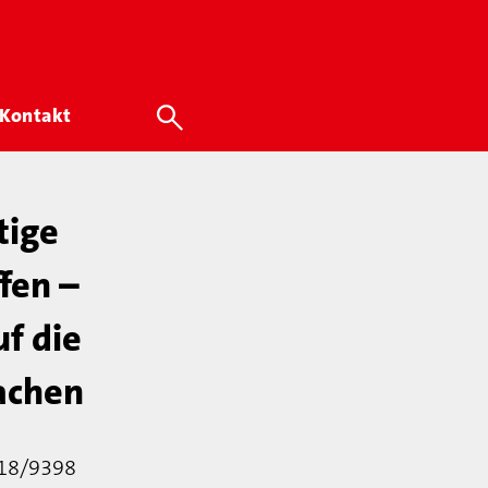
Kontakt
tige
fen –
f die
achen
 18/9398