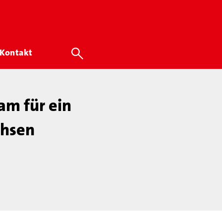
Kontakt
am für ein
chsen