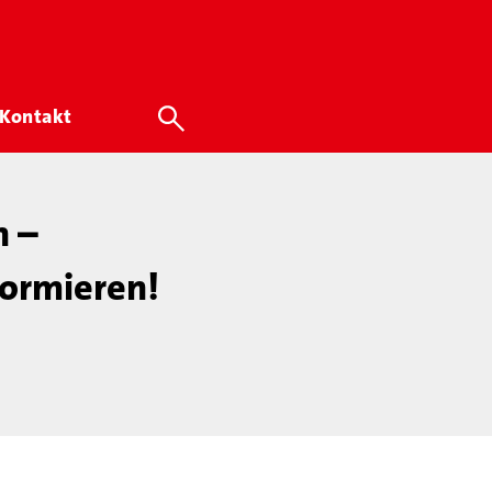
Kontakt
n –
ormieren!