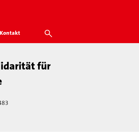
Kontakt
idarität für
e
4483