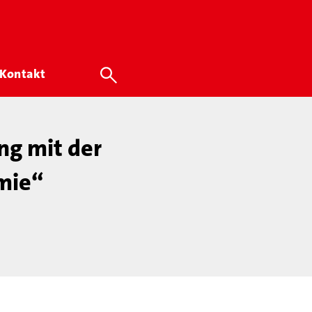
Kontakt
g mit der
mie“