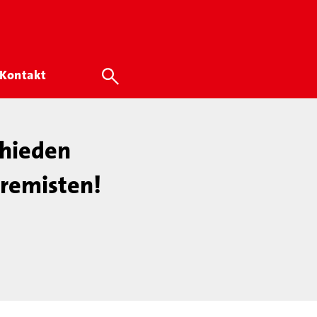
Kontakt
chieden
tremisten!