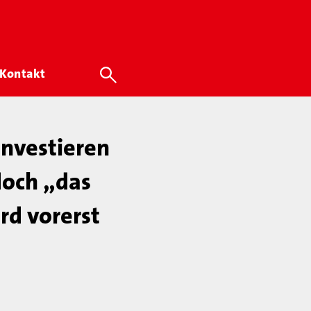
Kontakt
investieren
doch „das
d vorerst