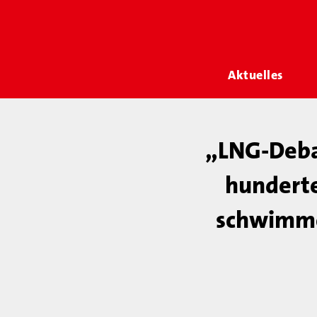
Aktuelles
„LNG-Debak
hunderte
schwimme