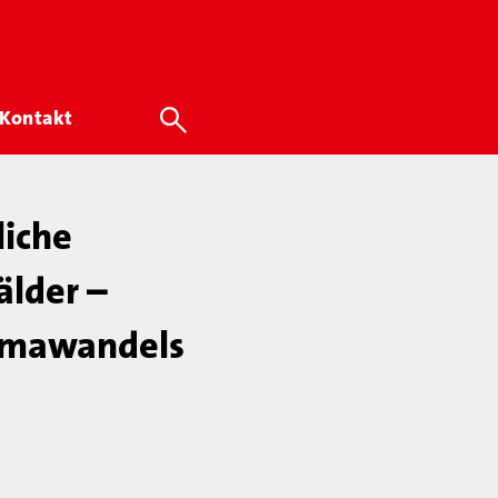
Kontakt
liche
älder –
limawandels