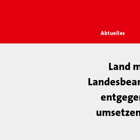
Aktuelles
Land m
Landesbeam
entgegen
umsetzen 