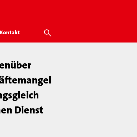
Kontakt
genüber
räftemangel
ngsgleich
hen Dienst