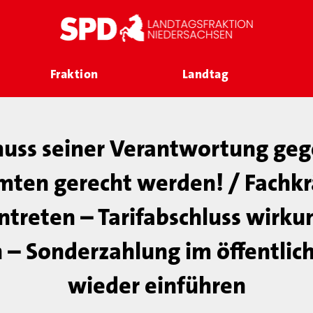
Fraktion
Landtag
uss seiner Verantwortung ge
ten gerecht werden! / Fachk
treten – Tarifabschluss wirku
– Sonderzahlung im öffentlic
wieder einführen