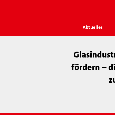
Aktuelles
Glasindust
fördern – d
z