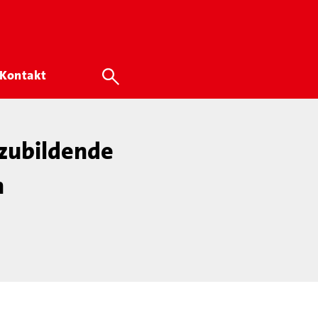
Kontakt
szubildende
n