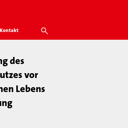
Kontakt
ng des
utzes vor
chen Lebens
ung