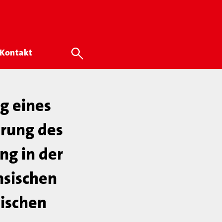
Kontakt
g eines
hrung des
ng in der
hsischen
sischen