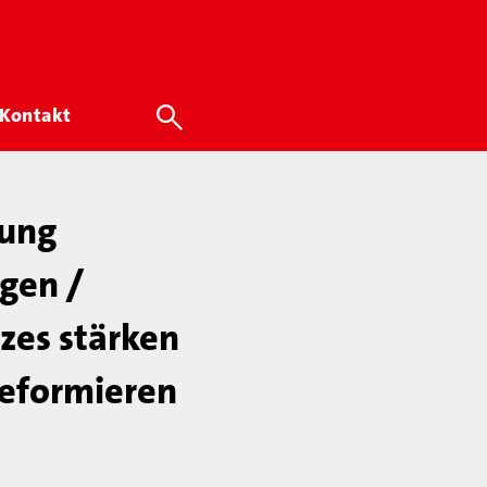
Kontakt
rung
gen /
zes stärken
reformieren