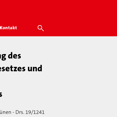
Kontakt
ng des
esetzes und
s
rünen - Drs. 19/1241