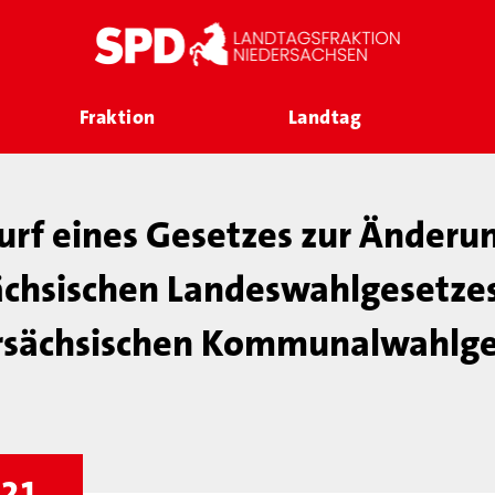
Fraktion
Landtag
rf eines Gesetzes zur Änderu
ächsischen Landeswahlgesetzes
rsächsischen Kommunalwahlge
021