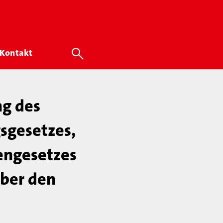
Kontakt
ng des
sgesetzes,
engesetzes
über den