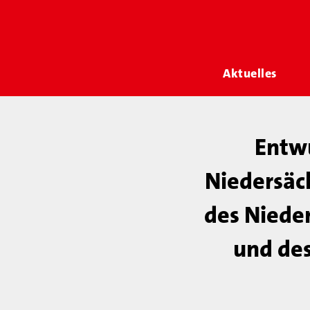
Aktuelles
Entwu
Niedersäc
des Niede
und des