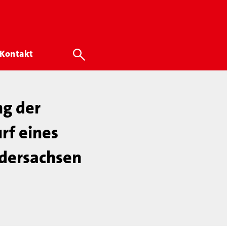
Kontakt
ng der
rf eines
edersachsen