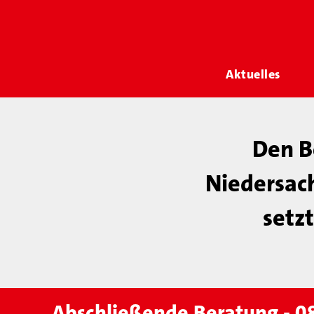
Aktuelles
Den B
Niedersac
setz
Abschließende Beratung - 