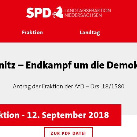
Fraktion
Landtag
itz – Endkampf um die Demok
Antrag der Fraktion der AfD – Drs. 18/1580
ktion - 12. September 2018
ZUR PDF DATEI