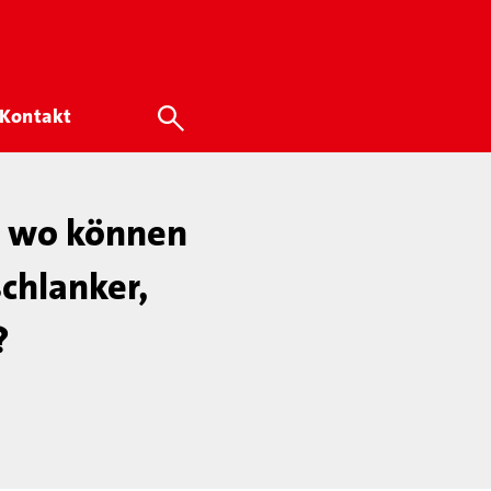
Kontakt
– wo können
chlanker,
?