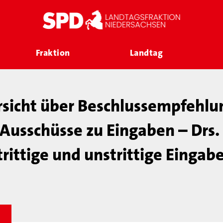
Fraktion
Landtag
rsicht über Beschlussempfehlu
Ausschüsse zu Eingaben – Drs
trittige und unstrittige Eingab