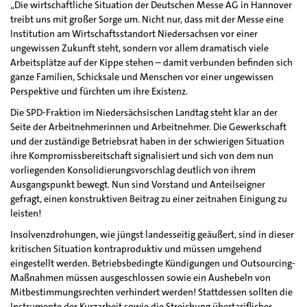
„Die wirtschaftliche Situation der Deutschen Messe AG in Hannover
treibt uns mit großer Sorge um. Nicht nur, dass mit der Messe eine
Institution am Wirtschaftsstandort Niedersachsen vor einer
ungewissen Zukunft steht, sondern vor allem dramatisch viele
Arbeitsplätze auf der Kippe stehen – damit verbunden befinden sich
ganze Familien, Schicksale und Menschen vor einer ungewissen
Perspektive und fürchten um ihre Existenz.
Die SPD-Fraktion im Niedersächsischen Landtag steht klar an der
Seite der Arbeitnehmerinnen und Arbeitnehmer. Die Gewerkschaft
und der zuständige Betriebsrat haben in der schwierigen Situation
ihre Kompromissbereitschaft signalisiert und sich von dem nun
vorliegenden Konsolidierungsvorschlag deutlich von ihrem
Ausgangspunkt bewegt. Nun sind Vorstand und Anteilseigner
gefragt, einen konstruktiven Beitrag zu einer zeitnahen Einigung zu
leisten!
Insolvenzdrohungen, wie jüngst landesseitig geäußert, sind in dieser
kritischen Situation kontraproduktiv und müssen umgehend
eingestellt werden. Betriebsbedingte Kündigungen und Outsourcing-
Maßnahmen müssen ausgeschlossen sowie ein Aushebeln von
Mitbestimmungsrechten verhindert werden! Stattdessen sollten die
Instrumente der Kurzarbeit sowie die Streichung übertariflicher