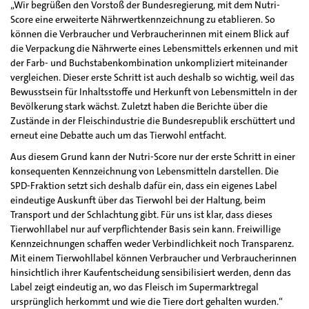
„Wir begrüßen den Vorstoß der Bundesregierung, mit dem Nutri-
Score eine erweiterte Nährwertkennzeichnung zu etablieren. So
können die Verbraucher und Verbraucherinnen mit einem Blick auf
die Verpackung die Nährwerte eines Lebensmittels erkennen und mit
der Farb- und Buchstabenkombination unkompliziert miteinander
vergleichen. Dieser erste Schritt ist auch deshalb so wichtig, weil das
Bewusstsein für Inhaltsstoffe und Herkunft von Lebensmitteln in der
Bevölkerung stark wächst. Zuletzt haben die Berichte über die
Zustände in der Fleischindustrie die Bundesrepublik erschüttert und
erneut eine Debatte auch um das Tierwohl entfacht.
Aus diesem Grund kann der Nutri-Score nur der erste Schritt in einer
konsequenten Kennzeichnung von Lebensmitteln darstellen. Die
SPD-Fraktion setzt sich deshalb dafür ein, dass ein eigenes Label
eindeutige Auskunft über das Tierwohl bei der Haltung, beim
Transport und der Schlachtung gibt. Für uns ist klar, dass dieses
Tierwohllabel nur auf verpflichtender Basis sein kann. Freiwillige
Kennzeichnungen schaffen weder Verbindlichkeit noch Transparenz.
Mit einem Tierwohllabel können Verbraucher und Verbraucherinnen
hinsichtlich ihrer Kaufentscheidung sensibilisiert werden, denn das
Label zeigt eindeutig an, wo das Fleisch im Supermarktregal
ursprünglich herkommt und wie die Tiere dort gehalten wurden.“