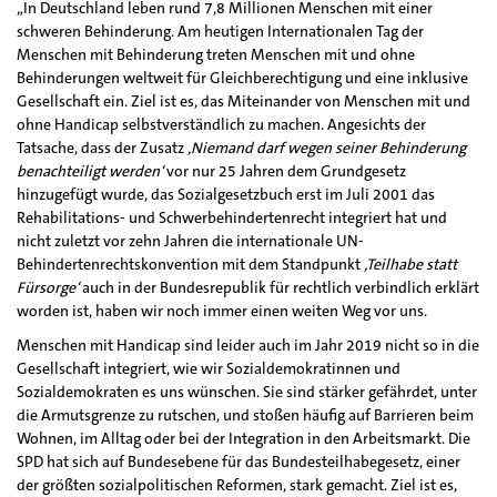
„In Deutschland leben rund 7,8 Millionen Menschen mit einer
schweren Behinderung. Am heutigen Internationalen Tag der
Menschen mit Behinderung treten Menschen mit und ohne
Behinderungen weltweit für Gleichberechtigung und eine inklusive
Gesellschaft ein. Ziel ist es, das Miteinander von Menschen mit und
ohne Handicap selbstverständlich zu machen. Angesichts der
Tatsache, dass der Zusatz
‚Niemand darf wegen seiner Behinderung
benachteiligt werden‘
vor nur 25 Jahren dem Grundgesetz
hinzugefügt wurde, das Sozialgesetzbuch erst im Juli 2001 das
Rehabilitations- und Schwerbehindertenrecht integriert hat und
nicht zuletzt vor zehn Jahren die internationale UN-
Behindertenrechtskonvention mit dem Standpunkt
‚Teilhabe statt
Fürsorge‘
auch in der Bundesrepublik für rechtlich verbindlich erklärt
worden ist, haben wir noch immer einen weiten Weg vor uns.
Menschen mit Handicap sind leider auch im Jahr 2019 nicht so in die
Gesellschaft integriert, wie wir Sozialdemokratinnen und
Sozialdemokraten es uns wünschen. Sie sind stärker gefährdet, unter
die Armutsgrenze zu rutschen, und stoßen häufig auf Barrieren beim
Wohnen, im Alltag oder bei der Integration in den Arbeitsmarkt. Die
SPD hat sich auf Bundesebene für das Bundesteilhabegesetz, einer
der größten sozialpolitischen Reformen, stark gemacht. Ziel ist es,