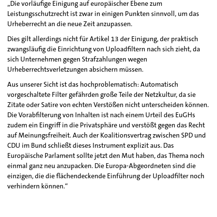
„Die vorläufige Einigung auf europäischer Ebene zum
Leistungsschutzrecht ist zwar in einigen Punkten sinnvoll, um das
Urheberrecht an die neue Zeit anzupassen.
Dies gilt allerdings nicht für Artikel 13 der Einigung, der praktisch
zwangsläufig die Einrichtung von Uploadfiltern nach sich zieht, da
sich Unternehmen gegen Strafzahlungen wegen
Urheberrechtsverletzungen absichern müssen.
Aus unserer Sicht ist das hochproblematisch: Automatisch
vorgeschaltete Filter gefährden große Teile der Netzkultur, da sie
Zitate oder Satire von echten Verstößen nicht unterscheiden können.
Die Vorabfilterung von Inhalten ist nach einem Urteil des EuGHs
zudem ein Eingriff in die Privatsphäre und verstößt gegen das Recht
auf Meinungsfreiheit. Auch der Koalitionsvertrag zwischen SPD und
CDU im Bund schließt dieses Instrument explizit aus. Das
Europäische Parlament sollte jetzt den Mut haben, das Thema noch
einmal ganz neu anzupacken. Die Europa-Abgeordneten sind die
einzigen, die die flächendeckende Einführung der Uploadfilter noch
verhindern können.“