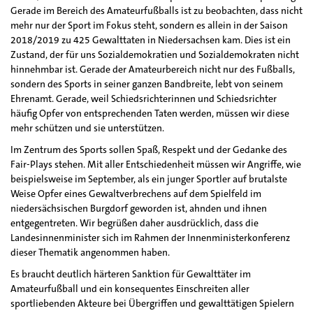
Gerade im Bereich des Amateurfußballs ist zu beobachten, dass nicht
mehr nur der Sport im Fokus steht, sondern es allein in der Saison
2018/2019 zu 425 Gewalttaten in Niedersachsen kam. Dies ist ein
Zustand, der für uns Sozialdemokratien und Sozialdemokraten nicht
hinnehmbar ist. Gerade der Amateurbereich nicht nur des Fußballs,
sondern des Sports in seiner ganzen Bandbreite, lebt von seinem
Ehrenamt. Gerade, weil Schiedsrichterinnen und Schiedsrichter
häufig Opfer von entsprechenden Taten werden, müssen wir diese
mehr schützen und sie unterstützen.
Im Zentrum des Sports sollen Spaß, Respekt und der Gedanke des
Fair-Plays stehen. Mit aller Entschiedenheit müssen wir Angriffe, wie
beispielsweise im September, als ein junger Sportler auf brutalste
Weise Opfer eines Gewaltverbrechens auf dem Spielfeld im
niedersächsischen Burgdorf geworden ist, ahnden und ihnen
entgegentreten. Wir begrüßen daher ausdrücklich, dass die
Landesinnenminister sich im Rahmen der Innenministerkonferenz
dieser Thematik angenommen haben.
Es braucht deutlich härteren Sanktion für Gewalttäter im
Amateurfußball und ein konsequentes Einschreiten aller
sportliebenden Akteure bei Übergriffen und gewalttätigen Spielern