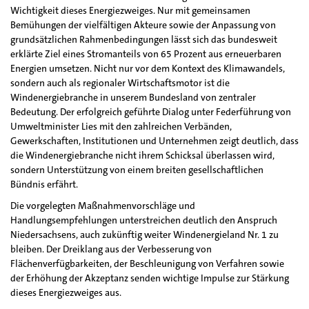
Wichtigkeit dieses Energiezweiges. Nur mit gemeinsamen
Bemühungen der vielfältigen Akteure sowie der Anpassung von
grundsätzlichen Rahmenbedingungen lässt sich das bundesweit
erklärte Ziel eines Stromanteils von 65 Prozent aus erneuerbaren
Energien umsetzen. Nicht nur vor dem Kontext des Klimawandels,
sondern auch als regionaler Wirtschaftsmotor ist die
Windenergiebranche in unserem Bundesland von zentraler
Bedeutung. Der erfolgreich geführte Dialog unter Federführung von
Umweltminister Lies mit den zahlreichen Verbänden,
Gewerkschaften, Institutionen und Unternehmen zeigt deutlich, dass
die Windenergiebranche nicht ihrem Schicksal überlassen wird,
sondern Unterstützung von einem breiten gesellschaftlichen
Bündnis erfährt.
Die vorgelegten Maßnahmenvorschläge und
Handlungsempfehlungen unterstreichen deutlich den Anspruch
Niedersachsens, auch zukünftig weiter Windenergieland Nr. 1 zu
bleiben. Der Dreiklang aus der Verbesserung von
Flächenverfügbarkeiten, der Beschleunigung von Verfahren sowie
der Erhöhung der Akzeptanz senden wichtige Impulse zur Stärkung
dieses Energiezweiges aus.