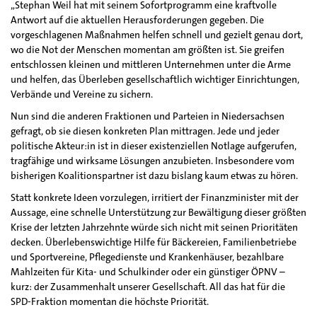
„Stephan Weil hat mit seinem Sofortprogramm eine kraftvolle
Antwort auf die aktuellen Herausforderungen gegeben. Die
vorgeschlagenen Maßnahmen helfen schnell und gezielt genau dort,
wo die Not der Menschen momentan am größten ist. Sie greifen
entschlossen kleinen und mittleren Unternehmen unter die Arme
und helfen, das Überleben gesellschaftlich wichtiger Einrichtungen,
Verbände und Vereine zu sichern.
Nun sind die anderen Fraktionen und Parteien in Niedersachsen
gefragt, ob sie diesen konkreten Plan mittragen. Jede und jeder
politische Akteur:in ist in dieser existenziellen Notlage aufgerufen,
tragfähige und wirksame Lösungen anzubieten. Insbesondere vom
bisherigen Koalitionspartner ist dazu bislang kaum etwas zu hören.
Statt konkrete Ideen vorzulegen, irritiert der Finanzminister mit der
Aussage, eine schnelle Unterstützung zur Bewältigung dieser größten
Krise der letzten Jahrzehnte würde sich nicht mit seinen Prioritäten
decken. Überlebenswichtige Hilfe für Bäckereien, Familienbetriebe
und Sportvereine, Pflegedienste und Krankenhäuser, bezahlbare
Mahlzeiten für Kita- und Schulkinder oder ein günstiger ÖPNV –
kurz: der Zusammenhalt unserer Gesellschaft. All das hat für die
SPD-Fraktion momentan die höchste Priorität.