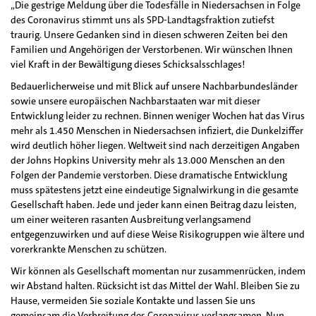
„Die gestrige Meldung über die Todesfälle in Niedersachsen in Folge
des Coronavirus stimmt uns als SPD-Landtagsfraktion zutiefst
traurig. Unsere Gedanken sind in diesen schweren Zeiten bei den
Familien und Angehörigen der Verstorbenen. Wir wünschen Ihnen
viel Kraft in der Bewältigung dieses Schicksalsschlages!
Bedauerlicherweise und mit Blick auf unsere Nachbarbundesländer
sowie unsere europäischen Nachbarstaaten war mit dieser
Entwicklung leider zu rechnen. Binnen weniger Wochen hat das Virus
mehr als 1.450 Menschen in Niedersachsen infiziert, die Dunkelziffer
wird deutlich höher liegen. Weltweit sind nach derzeitigen Angaben
der Johns Hopkins University mehr als 13.000 Menschen an den
Folgen der Pandemie verstorben. Diese dramatische Entwicklung
muss spätestens jetzt eine eindeutige Signalwirkung in die gesamte
Gesellschaft haben. Jede und jeder kann einen Beitrag dazu leisten,
um einer weiteren rasanten Ausbreitung verlangsamend
entgegenzuwirken und auf diese Weise Risikogruppen wie ältere und
vorerkrankte Menschen zu schützen.
Wir können als Gesellschaft momentan nur zusammenrücken, indem
wir Abstand halten. Rücksicht ist das Mittel der Wahl. Bleiben Sie zu
Hause, vermeiden Sie soziale Kontakte und lassen Sie uns
gemeinsam die Verbreitung des Coronavirus verlangsamen. Nun