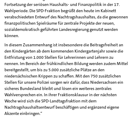
Fortsetzung der seriösen Haushalts- und Finanzpolitik in der 17.
Wahlperiode. Die SPD-Fraktion begrüßt den heute im Kabinett
verabschiedeten Entwurf des Nachtragshaushaltes, da die gewonnen
finanzpolitischen Spielräume für zentrale Projekte der neuen,
sozialdemokratisch geführten Landesregierung genutzt werden
können.
In diesem Zusammenhang ist insbesondere die Beitragsfreiheit an
den Kindergärten ab dem kommenden Kindergartenjahr sowie die
Entfristung von 1.000 Stellen für Lehrerinnen und Lehrern zu
nennen. Im Bereich der frühkindlichen Bildung werden zudem Mittel
bereitgestellt, um bis zu 5.000 zusätzliche Plätze an den
niedersächsischen Krippen zu schaffen. Mit den 750 zusätzlichen
Stellen für unsere Polizei sorgen wir dafür, dass Niedersachsen ein
sicheres Bundesland bleibt und lösen ein weiteres zentrales
Wahlversprechen ein. In ihrer Fraktionsklausur in der nächsten
Woche wird sich die SPD-Landtagsfraktion mit dem
Nachtragshaushaltsentwurf beschäftigen und ergänzend eigene
Akzente einbringen.“