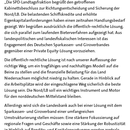
„Die SPD-Landtagsfraktion begrüßt den getroffenen
Kabinettsbeschluss zur Richtungsentscheidung und Sicherung der
Nord/LB. Die belastenden Schiffskredite und erhöhte
Eigenkapitalanforderungen haben einen zeitnahen Handlungsbedarf
gezeigt. Wir begrüßen ausdrücklich die öffentlich-rechtliche Lösung,
die sich parallel zum laufenden Bieterverfahren aufgezeigt hat. Aus
landespolitischen und landesfiskalischen Interessen ist das
Engagement des Deutschen Sparkassen- und Giroverbandes
gegenüber einer Private Equity-Lösung vorzuziehen.
Die öffentlich-rechtliche Lösung ist nach unserer Auffassung der
richtige Weg, um ein tragfähiges und nachhaltiges Modell auf die
Beine zu stellen und die finanzielle Belastung für das Land
Niedersachsen möglichst niedrig zu halten. Gerade in Hinblick auf
die Arbeitsplätze wird der eingeschlagene Weg sicherlich die beste
Lösung sein. Die Nord/LB soll ein wichtiges Instrument und Motor
für den norddeutschen Mittelstand bleiben.
Allerdings wird sich die Landesbank auch bei einer Lösung mit dem
Sparkassen- und Giroverband einer umfangreichen
Umstrukturierung stellen müssen: Eine stärkere Fokussierung auf
regionale Fragen und Geschäfte sowie eine Stärkung der Robustizität
in Hinblick auf Rendite- und Kapitalerwartungen werden zentrale