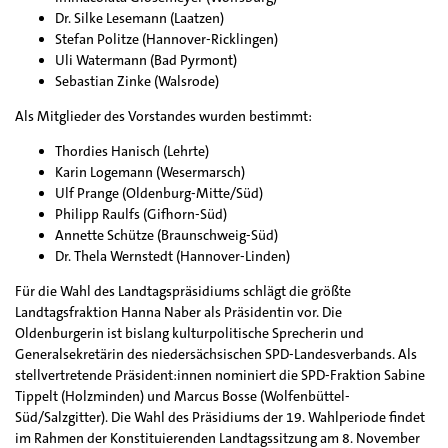
Dr. Silke Lesemann (Laatzen)
Stefan Politze (Hannover-Ricklingen)
Uli Watermann (Bad Pyrmont)
Sebastian Zinke (Walsrode)
Als Mitglieder des Vorstandes wurden bestimmt:
Thordies Hanisch (Lehrte)
Karin Logemann (Wesermarsch)
Ulf Prange (Oldenburg-Mitte/Süd)
Philipp Raulfs (Gifhorn-Süd)
Annette Schütze (Braunschweig-Süd)
Dr. Thela Wernstedt (Hannover-Linden)
Für die Wahl des Landtagspräsidiums schlägt die größte
Landtagsfraktion Hanna Naber als Präsidentin vor. Die
Oldenburgerin ist bislang kulturpolitische Sprecherin und
Generalsekretärin des niedersächsischen SPD-Landesverbands. Als
stellvertretende Präsident:innen nominiert die SPD-Fraktion Sabine
Tippelt (Holzminden) und Marcus Bosse (Wolfenbüttel-
Süd/Salzgitter). Die Wahl des Präsidiums der 19. Wahlperiode findet
im Rahmen der Konstituierenden Landtagssitzung am 8. November