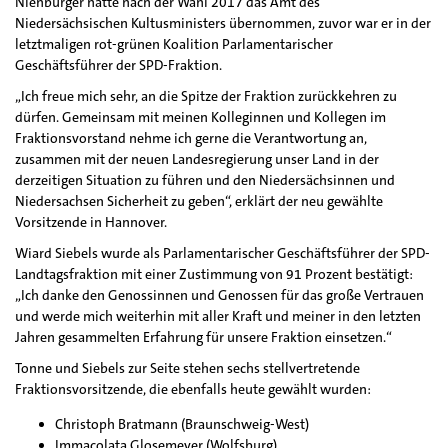
Nienburger hatte nach der Wahl 2017 das Amt des
Niedersächsischen Kultusministers übernommen, zuvor war er in der
letztmaligen rot-grünen Koalition Parlamentarischer
Geschäftsführer der SPD-Fraktion.
„Ich freue mich sehr, an die Spitze der Fraktion zurückkehren zu
dürfen. Gemeinsam mit meinen Kolleginnen und Kollegen im
Fraktionsvorstand nehme ich gerne die Verantwortung an,
zusammen mit der neuen Landesregierung unser Land in der
derzeitigen Situation zu führen und den Niedersächsinnen und
Niedersachsen Sicherheit zu geben“, erklärt der neu gewählte
Vorsitzende in Hannover.
Wiard Siebels wurde als Parlamentarischer Geschäftsführer der SPD-
Landtagsfraktion mit einer Zustimmung von 91 Prozent bestätigt:
„Ich danke den Genossinnen und Genossen für das große Vertrauen
und werde mich weiterhin mit aller Kraft und meiner in den letzten
Jahren gesammelten Erfahrung für unsere Fraktion einsetzen.“
Tonne und Siebels zur Seite stehen sechs stellvertretende
Fraktionsvorsitzende, die ebenfalls heute gewählt wurden:
Christoph Bratmann (Braunschweig-West)
Immacolata Glosemeyer (Wolfsburg)