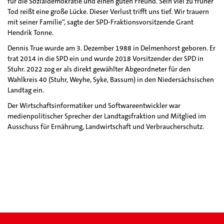
für die Sozialdemokratie und einen guten Freund. Sein viel zu früher
Tod reißt eine große Lücke. Dieser Verlust trifft uns tief. Wir trauern
mit seiner Familie“, sagte der SPD-Fraktionsvorsitzende Grant
Hendrik Tonne.
Dennis True wurde am 3. Dezember 1988 in Delmenhorst geboren. Er
trat 2014 in die SPD ein und wurde 2018 Vorsitzender der SPD in
Stuhr. 2022 zog er als direkt gewählter Abgeordneter für den
Wahlkreis 40 (Stuhr, Weyhe, Syke, Bassum) in den Niedersächsischen
Landtag ein.
Der Wirtschaftsinformatiker und Softwareentwickler war
medienpolitischer Sprecher der Landtagsfraktion und Mitglied im
Ausschuss für Ernährung, Landwirtschaft und Verbraucherschutz.