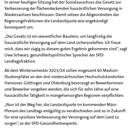
In seiner heutigen Sitzung hat der Sozialausschuss das Gesetz zur
Verbesserung der flächendeckenden hausärztlichen Versorgung in
Niedersachsen beschlossen. Damit setzen die Abgeordneten der
Regierungsfraktionen die Landarztquote wie angekündigt
konsequent um.
„Das Gesetz ist ein wesentlicher Baustein, um langfristig die
hausärztliche Versorgung auf dem Land sicherzustellen. Ich freue
mich, dass wir zügig zu diesem guten Ergebnis gekommen sind“, sagt
Uwe Schwarz, gesundheitspolitischer Sprecher der SPD-
Landtagsfraktion.
Ab dem Wintersemester 2023/24 sollen insgesamt 60 Medizin-
Studienplätze an den drei niedersächsischen Hochschulstandorten
Hannover, Göttingen und Oldenburg bevorzugt an Bewerberinnen
und Bewerber vergeben werden, die sich für zehn Jahre auf eine
hausärztliche Tätigkeit in mangelversorgten Regionen verpflichten.
„Nun ist der Weg frei, die Landarztquote im kommenden März-
Plenum des Landtags endgültig zu verabschieden und so in Zukunft
für eine spürbare Verbesserung der Versorgung auf dem Land zu
sorgen“, so der SPD-Gesundheitsexperte.