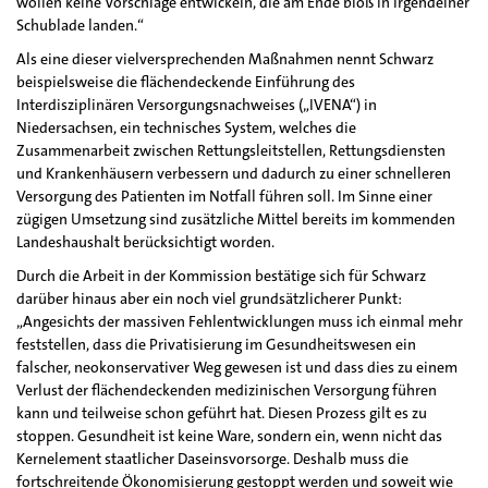
wollen keine Vorschläge entwickeln, die am Ende bloß in irgendeiner
Schublade landen.“
Als eine dieser vielversprechenden Maßnahmen nennt Schwarz
beispielsweise die flächendeckende Einführung des
Interdisziplinären Versorgungsnachweises („IVENA“) in
Niedersachsen, ein technisches System, welches die
Zusammenarbeit zwischen Rettungsleitstellen, Rettungsdiensten
und Krankenhäusern verbessern und dadurch zu einer schnelleren
Versorgung des Patienten im Notfall führen soll. Im Sinne einer
zügigen Umsetzung sind zusätzliche Mittel bereits im kommenden
Landeshaushalt berücksichtigt worden.
Durch die Arbeit in der Kommission bestätige sich für Schwarz
darüber hinaus aber ein noch viel grundsätzlicherer Punkt:
„Angesichts der massiven Fehlentwicklungen muss ich einmal mehr
feststellen, dass die Privatisierung im Gesundheitswesen ein
falscher, neokonservativer Weg gewesen ist und dass dies zu einem
Verlust der flächendeckenden medizinischen Versorgung führen
kann und teilweise schon geführt hat. Diesen Prozess gilt es zu
stoppen. Gesundheit ist keine Ware, sondern ein, wenn nicht das
Kernelement staatlicher Daseinsvorsorge. Deshalb muss die
fortschreitende Ökonomisierung gestoppt werden und soweit wie