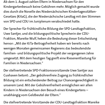
Ab dem 1. August zahlen Eltern in Niedersachsen für den
Kindergartenbesuch keine Gebühren mehr. Möglich gemacht wurde
dies durch die Novelle des Niedersächsischen Kindertagesstätten-
Gesetzes (KitaG), die der Niedersächsische Landtag mit den Stimmen
von SPD und CDU im Juniplenum verabschiedet hatte.
Der Sprecher für frühkindliche Bildung der SPD-Landtagsfraktion,
Uwe Santjer, und die bildungspolitische Sprecherin der CDU-
Fraktion, Mareike Wulf, heben die Bedeutung dieser Entscheidung
hervor: „Mit der KiTa-Beitragsfreiheit haben wir bereits nach
wenigen Monaten gemeinsamen Regierens das bedeutendste
familien- und bildungspolitische Projekt der vergangenen Jahre
umgesetzt. Mit dem heutigen Tag greift eine Riesenentlastung für
Familien in Niedersachsen.“
Der stellvertretende SPD-Fraktionsvorsitzende Uwe Santjer aus
Cuxhaven betont: „Der gebührenfreie Zugang zu frühkindlicher
Bildung ist ein entscheidender Beitrag zur Chancengerechtigkeit in
unserem Land. Mit der Gebührenfreiheit ermöglichen wir allen
Kindern in Niedersachsen den Besuch eines Kindergartens –
unabhängig vom Geldbeutel der Eltern.“
Die stellvertretende Vorsitzende der CDU-Landtagsfraktion Mareike