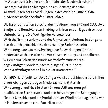
Im Ausschuss für Häfen und Schifffahrt des Niedersächsischen
Landtags hat die Landesregierung am Dienstag über die
Auswirkungen der Entwicklungen in der Windindustrie auf die
niedersächsischen Seehäfen unterrichtet.
Die hafenpolitischen Sprecher der Fraktionen von SPD und CDU, Uwe
Santjer und Bernd-Carsten Hiebing, erklären zu den Ergebnissen der
Unterrichtung: „Die Vorträge der Vertreter des
Wirtschaftsministeriums und des Umweltministeriums haben ganz
klar deutlich gemacht, dass der derzeitige Fadenriss beim
Windenergieausbau massive negative Auswirkungen für die
niedersächsischen Häfen hat. Vor diesem Hintergrund appellieren
wir eindringlich an den Bundeswirtschaftsminister, die
angekündigten Sonderausschreibungen für On-Shore-
Windkraftanlagen schnell in die Tat umzusetzen.“
Der SPD-Hafenpolitiker Uwe Santjer weist darauf hin, dass die Häfen
einen wichtigen Beitrag zu Niedersachsens Status als
Windenergieland Nr. 1 leisten können: „Mit unserem gut
qualifizierten Fachpersonal und den hervorragenden Bedingungen
für den Umschlag und die Produktion der Windkraftanlagen sind wir
in Niedersachsen in einer Vorreiterrolle.“