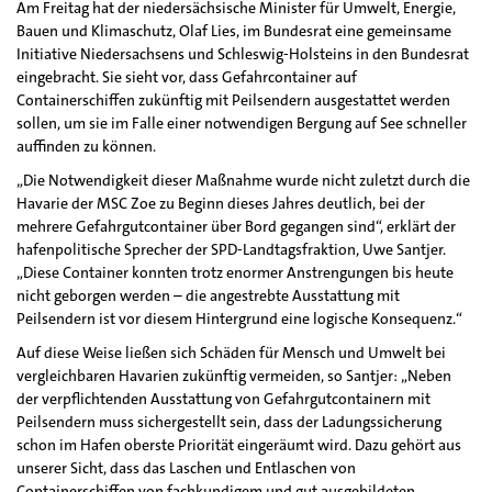
Am Freitag hat der niedersächsische Minister für Umwelt, Energie,
Bauen und Klimaschutz, Olaf Lies, im Bundesrat eine gemeinsame
Initiative Niedersachsens und Schleswig-Holsteins in den Bundesrat
eingebracht. Sie sieht vor, dass Gefahrcontainer auf
Containerschiffen zukünftig mit Peilsendern ausgestattet werden
sollen, um sie im Falle einer notwendigen Bergung auf See schneller
auffinden zu können.
„Die Notwendigkeit dieser Maßnahme wurde nicht zuletzt durch die
Havarie der MSC Zoe zu Beginn dieses Jahres deutlich, bei der
mehrere Gefahrgutcontainer über Bord gegangen sind“, erklärt der
hafenpolitische Sprecher der SPD-Landtagsfraktion, Uwe Santjer.
„Diese Container konnten trotz enormer Anstrengungen bis heute
nicht geborgen werden – die angestrebte Ausstattung mit
Peilsendern ist vor diesem Hintergrund eine logische Konsequenz.“
Auf diese Weise ließen sich Schäden für Mensch und Umwelt bei
vergleichbaren Havarien zukünftig vermeiden, so Santjer: „Neben
der verpflichtenden Ausstattung von Gefahrgutcontainern mit
Peilsendern muss sichergestellt sein, dass der Ladungssicherung
schon im Hafen oberste Priorität eingeräumt wird. Dazu gehört aus
unserer Sicht, dass das Laschen und Entlaschen von
Containerschiffen von fachkundigem und gut ausgebildeten