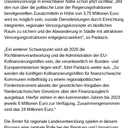
Daseinsvorsorge
in erreichbarer Nähe
schon jetzt sichtbar. „Mit
den
nun über die politische Liste der Regierungsfraktionen
bereitgestellten Zusatzmitteln in Höhe von 3,75 Millionen Euro
wird es möglich sein, soziale Dienstleistungen durch Einrichtung
integrierter, regionaler Versorgungskonzepte im ländlichen
Raum zu sichern und der Abwanderung in Städte mit attraktiven
Versorgungsstrukturen entgegenzuwirken“, so Pantazis.
„Ein weiterer Schwerpunkt wird ab 2020 die
Richtlinienverantwortung und die Administration der EU-
Kofinanzierungshilfen sein, die verantwortlich im Bundes- und
Europaministerium liegen wird“, führt Pantazis weiter aus. „So
werden die künftigen Kofinanzierungshilfen für finanzschwache
Kommunen mittelfristig zu einem regionalpolitischen
Förderinstrument abseits der gesetzlichen Vorgaben des
Niedersächsisches Gesetzes über den Finanzausgleich
ausgebaut. Hierfür stehen in den kommenden Jahren bis 2023
jeweils 6 Millionen Euro zur Verfügung. Zusammengenommen
sind das 24 Millionen Euro.“
Die Ämter für regionale Landesentwicklung spielen in diesem
Prozess eine zentrale Rolle bei der Beratung und Umsetzung,