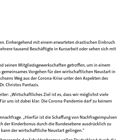
en. Einhergehend mit einem erwarteten drastischen Einbruch
rere tausend Beschäftigte in Kurzarbeit oder sehen sich mit
nd seinen Mitgliedsgewerkschaften getroffen, um in einem
in gemeinsames Vorgehen für den wirtschaftlichen Neustart in
achsens Weg aus der Corona-Krise unter den Aspekten des
r. Christos Pantazis.
r: „Wirtschaftliches Ziel ist es, dass wir möglichst viele
Für uns ist dabei klar: Die Corona-Pandemie darf zu keinem
ennachfrage. „Hierfür ist die Schaffung von Nachfrageimpulsen
ch der Kinderbonus durch die Bundesebene ausdrücklich zu
, kann der wirtschaftliche Neustart gelingen.“