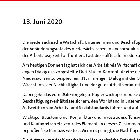
18. Juni 2020
Die niedersächsische Wirtschaft, Unternehmen und Beschäfti
der Veränderungsrate des niedersächsischen Inlandsprodukts 
der Arbeitslosigkeit konfrontiert. Fast die Hälfte aller niede
Am heutigen Donnerstag hat sich der Arbeitskreis Wirtschaf
engen Dialog das vorgestellte Drei-Säulen-Konzept für eine n
Niedersachsen zu besprechen. „Nur im engen Dialog mit den S
Wachstums, der Nachhaltigkeit und der guten Arbeit vorantreibe
Dabei gebe das vom DGB-vorgelegte Papier wichtige Impulse und 
Beschäftigungsverhältnisse sichern, den Wohlstand in unserem
Aufweichen von Arbeits- und Sozialstandards führen und auf 
Wichtiger Baustein einer Konjunktur- und Investitionsoffensi
und Kaufanreizen ein zentrales Element. In diesem Zusammen
begrüßen“, so Pantazis weiter. „Wenn es gelingt, die Nachfrage 