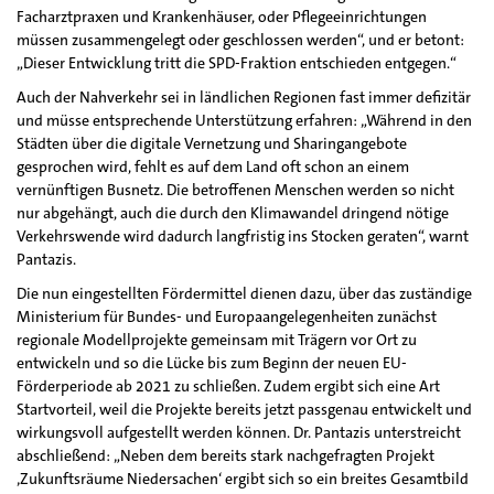
Facharztpraxen und Krankenhäuser, oder Pflegeeinrichtungen
müssen zusammengelegt oder geschlossen werden“, und er betont:
„Dieser Entwicklung tritt die SPD-Fraktion entschieden entgegen.“
Auch der Nahverkehr sei in ländlichen Regionen fast immer defizitär
und müsse entsprechende Unterstützung erfahren: „Während in den
Städten über die digitale Vernetzung und Sharingangebote
gesprochen wird, fehlt es auf dem Land oft schon an einem
vernünftigen Busnetz. Die betroffenen Menschen werden so nicht
nur abgehängt, auch die durch den Klimawandel dringend nötige
Verkehrswende wird dadurch langfristig ins Stocken geraten“, warnt
Pantazis.
Die nun eingestellten Fördermittel dienen dazu, über das zuständige
Ministerium für Bundes- und Europaangelegenheiten zunächst
regionale Modellprojekte gemeinsam mit Trägern vor Ort zu
entwickeln und so die Lücke bis zum Beginn der neuen EU-
Förderperiode ab 2021 zu schließen. Zudem ergibt sich eine Art
Startvorteil, weil die Projekte bereits jetzt passgenau entwickelt und
wirkungsvoll aufgestellt werden können. Dr. Pantazis unterstreicht
abschließend: „Neben dem bereits stark nachgefragten Projekt
‚Zukunftsräume Niedersachen‘ ergibt sich so ein breites Gesamtbild