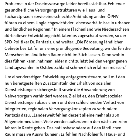
Probleme in der Daseinsvorsorge leider bereits sichtbar. Fehlende
gesundheitliche Versorgungsstrukturen wie Haus- und
Facharztpraxen sowie eine schlechte Anbindung an den ÖPNV
führen zu einem Ungleichgewicht der Lebensverhältnisse in urbanen
und ländlichen Regionen.“ In einem Flächenland wie Niedersachsen
dürfe dieser Entwicklung nicht tatenlos zugeschaut werden, so der
SPD-Politiker Dr. Pantazis, und weiter: „Die Förderung ländlicher
Gebiete besitzt für uns eine grundlegende Bedeutung, wir dürfen die
Menschen im ländlichen Raum nicht im Stich lassen. Denn wohin
dies führen kann, hat man leider nicht zuletzt bei den vergangenen
Landtagswahlen in Ostdeutschland schmerzlich erfahren müssen.“
Um einer derartigen Entwicklung entgegenzusteuern, soll mit den
nun bereitgestellten Zusatzmitteln der Erhalt von sozialen
Dienstleistungen sichergestellt sowie die Abwanderung von
Nahversorgern verhindert werden. Ziel ist es, den Erhalt sozialer
Dienstleistungen abzusichern und den schleichenden Verlust von
integrierten, regionalen Versorgungskonzepten zu verhindern.
Pantazis dazu: „Landesweit fehlen derzeit alleine mehr als 350
Allgemeinmediziner. Viele werden außerdem in den nächsten zehn
Jahren in Rente gehen. Das hat insbesondere auf den ländlichen
Raum massive Auswirkungen: Es fehlen Nachfolger für Haus- und