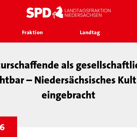
Fraktion
Landtag
urschaffende als gesellschaft
htbar – Niedersächsisches Kul
eingebracht
26