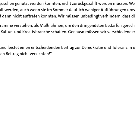
rgesehen genutzt werden konnten, nicht zurückgezahlt werden müssen. We
zahlt werden, auch wenn sie im Sommer deutlich weniger Aufführungen umse
dann nicht auftreten konnten. Wir müssen unbedingt verhindern, dass dies
gramme verstehen, als Maßnahmen, um den dringendsten Bedarfen gerecht z
e Kultur- und Kreativbranche schaffen. Genauso müssen wir verschiedene re
nt und leistet einen entscheidenden Beitrag zur Demokratie und Toleranz i
en Beitrag nicht verzichten!“