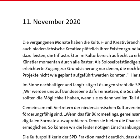
11. November 2020
Die vergangenen Monate haben die Kultur- und Kreativbranc
auch niedersächsische Kreative plötzlich ihrer Existenzgrund
dazu leisten, die Infrastruktur im Kulturbereich aufrecht zu e
Künstler momentan durch alle Raster: Als Soloselbstständige z
erleichterte Zugang zur Grundsicherung nur denen, die noch k
Projekte nicht wie geplant aufgeführt werden konnten.“ Hier 
Im Sinne nachhaltiger und langfristiger Lösungen strebt die 
„Wir werden uns auf Bundesebene dafür einsetzen, die Sozial
sollten die Möglichkeit haben, wenn sie es denn wollen, Teil 
Gemeinsam mit Vertretern der niedersächsischen Kulturvereine
förderungsfähig sind. „Wenn das für Büromeetings, gemeinsame
digitalen Formate auszuprobieren. Denn sie bieten die Chance
ermöglichen. So können wir die leider nötigen Einschränkunge
Die Kulturpolitikerin der SPD-Fraktion macht deutlich, dass 