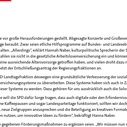
he vor große Herausforderungen gestellt. Abgesagte Konzerte und Große
lage beraubt. Zwar seien etliche Hilfsprogramme auf Bundes- und Landese
rhalten. „Allerdings“, erklärt Hannah Naber, kulturpolitische Sprecherin de
ahlen sie nicht in die gesetzliche Arbeitslosenversicherung ein und können
eine ausreichende Altersvorsorge getroffen haben, und vielen droht dazu n
setzt der Entschließungsantrag der Regierungsfraktionen an.
SPD-Landtagsfraktion deswegen eine grundsätzliche Verbesserung der sozia
versicherungssysteme zu überarbeiten. Diese Systeme haben sich auch in 
dieser Systeme zu werden. Dazu gehören für uns ausdrücklich auch die Solos
 will die SPD dafür Sorge tragen, dass auch digitale oder den Erforderni
 Kaffeepausen und sogar Landesparteitage funktioniert, sollten wir doch
, neue Zielgruppen anzusprechen und die Beteiligung an kreativen Format
n nutzen, um innovative Ideen zu fördern“, bekräftigt Hanna Naber.
die gegebenen Förderungsmaßnahmen zu ergänzen seien. „Wir müssen nun rec