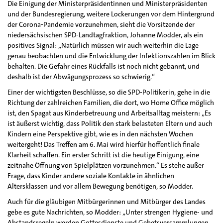
Die Einigung der Ministerpräsidentinnen und Ministerpräsidenten
und der Bundesregierung, weitere Lockerungen vor dem Hintergrund
der Corona-Pandemie vorzunehmen, sieht die Vorsitzende der
niedersächsischen SPD-Landtagfraktion, Johanne Modder, als ein
positives Signal: „Natürlich müssen wir auch weiterhin die Lage
genau beobachten und die Entwicklung der Infektionszahlen im Blick
behalten. Die Gefahr eines Rückfalls ist noch nicht gebannt, und
deshalb ist der Abwägungsprozess so schwierig.“
Einer der wichtigsten Beschlüsse, so die SPD-Politikerin, gehe in die
Richtung der zahlreichen Familien, die dort, wo Home Office möglich
ist, den Spagat aus Kinderbetreuung und Arbeitsalltag meistern: „Es
ist äußerst wichtig, dass Politik den stark belasteten Eltern und auch
Kindern eine Perspektive gibt, wie es in den nächsten Wochen
weitergeht! Das Treffen am 6. Mai wird hierfür hoffentlich finale
Klarheit schaffen. Ein erster Schritt ist die heutige Einigung, eine
zeitnahe Öffnung von Spielplätzen vorzunehmen.“ Es stehe außer
Frage, dass Kinder andere soziale Kontakte in ähnlichen
Altersklassen und vor allem Bewegung benötigen, so Modder.
Auch für die gläubigen Mitbürgerinnen und Mitbürger des Landes
gebe es gute Nachrichten, so Modder: „Unter strengen Hygiene- und
Abstandsregeln werden Gottesdienste und Gebetsversammlungen