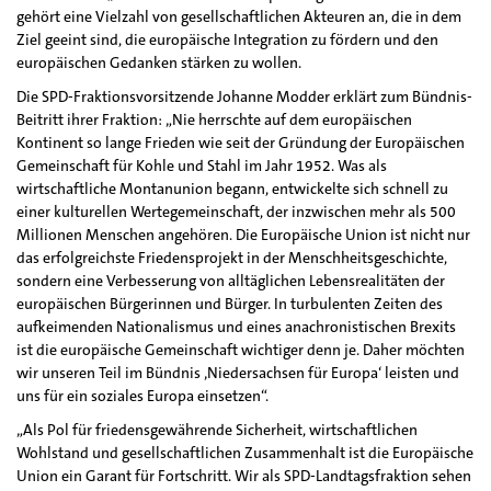
gehört eine Vielzahl von gesellschaftlichen Akteuren an, die in dem
Ziel geeint sind, die europäische Integration zu fördern und den
europäischen Gedanken stärken zu wollen.
Die SPD-Fraktionsvorsitzende Johanne Modder erklärt zum Bündnis-
Beitritt ihrer Fraktion: „Nie herrschte auf dem europäischen
Kontinent so lange Frieden wie seit der Gründung der Europäischen
Gemeinschaft für Kohle und Stahl im Jahr 1952. Was als
wirtschaftliche Montanunion begann, entwickelte sich schnell zu
einer kulturellen Wertegemeinschaft, der inzwischen mehr als 500
Millionen Menschen angehören. Die Europäische Union ist nicht nur
das erfolgreichste Friedensprojekt in der Menschheitsgeschichte,
sondern eine Verbesserung von alltäglichen Lebensrealitäten der
europäischen Bürgerinnen und Bürger. In turbulenten Zeiten des
aufkeimenden Nationalismus und eines anachronistischen Brexits
ist die europäische Gemeinschaft wichtiger denn je. Daher möchten
wir unseren Teil im Bündnis ‚Niedersachsen für Europa‘ leisten und
uns für ein soziales Europa einsetzen“.
„Als Pol für friedensgewährende Sicherheit, wirtschaftlichen
Wohlstand und gesellschaftlichen Zusammenhalt ist die Europäische
Union ein Garant für Fortschritt. Wir als SPD-Landtagsfraktion sehen