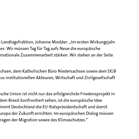
PD-Landtagsfraktion, Johanne Modder: „Im ersten Wirkungsjahr
nes: Wir müssen Tag für Tag aufs Neue die europäische
ernationale Zusammenarbeit stärken. Wir stehen an der Seite
rsachsen, dem Katholischen Büro Niedersachsen sowie dem DGB
 institutionellen Akteuren, Wirtschaft und Zivilgesellschaft
sche Union ist nicht nur das erfolgreichste Friedensprojekt in
m Brexit konfrontiert sehen, ist die europäische Idee
bernimmt Deutschland die EU-Ratspräsidentschaft und damit
uropa der Zukunft errichten. Im europäischen Dialog müssen
 Fragen der Migration sowie des Klimaschutzes.“