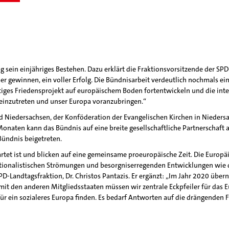
g sein einjähriges Bestehen. Dazu erklärt die Fraktionsvorsitzende der S
er gewinnen, ein voller Erfolg. Die Bündnisarbeit verdeutlich nochmals ei
artiges Friedensprojekt auf europäischem Boden fortentwickeln und die int
 einzutreten und unser Europa voranzubringen.“
d Niedersachsen, der Konföderation der Evangelischen Kirchen in Niede
en kann das Bündnis auf eine breite gesellschaftliche Partnerschaft aus
Bündnis beigetreten.
rtet ist und blicken auf eine gemeinsame proeuropäische Zeit. Die Europäi
ationalistischen Strömungen und besorgniserregenden Entwicklungen wie de
 SPD-Landtagsfraktion, Dr. Christos Pantazis. Er ergänzt: „Im Jahr 2020 ü
t den anderen Mitgliedsstaaten müssen wir zentrale Eckpfeiler für das E
für ein sozialeres Europa finden. Es bedarf Antworten auf die drängenden