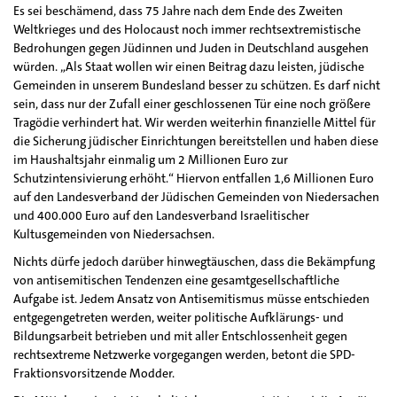
Es sei beschämend, dass 75 Jahre nach dem Ende des Zweiten
Weltkrieges und des Holocaust noch immer rechtsextremistische
Bedrohungen gegen Jüdinnen und Juden in Deutschland ausgehen
würden. „Als Staat wollen wir einen Beitrag dazu leisten, jüdische
Gemeinden in unserem Bundesland besser zu schützen. Es darf nicht
sein, dass nur der Zufall einer geschlossenen Tür eine noch größere
Tragödie verhindert hat. Wir werden weiterhin finanzielle Mittel für
die Sicherung jüdischer Einrichtungen bereitstellen und haben diese
im Haushaltsjahr einmalig um 2 Millionen Euro zur
Schutzintensivierung erhöht.“ Hiervon entfallen 1,6 Millionen Euro
auf den Landesverband der Jüdischen Gemeinden von Niedersachen
und 400.000 Euro auf den Landesverband Israelitischer
Kultusgemeinden von Niedersachsen.
Nichts dürfe jedoch darüber hinwegtäuschen, dass die Bekämpfung
von antisemitischen Tendenzen eine gesamtgesellschaftliche
Aufgabe ist. Jedem Ansatz von Antisemitismus müsse entschieden
entgegengetreten werden, weiter politische Aufklärungs- und
Bildungsarbeit betrieben und mit aller Entschlossenheit gegen
rechtsextreme Netzwerke vorgegangen werden, betont die SPD-
Fraktionsvorsitzende Modder.