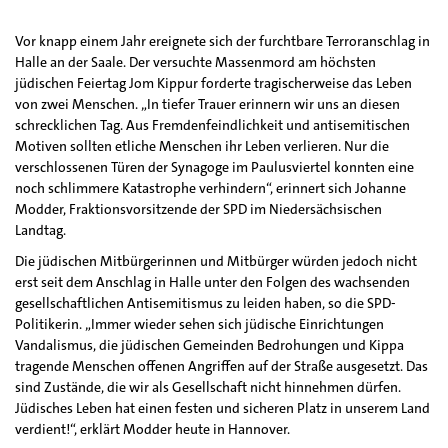
Vor knapp einem Jahr ereignete sich der furchtbare Terroranschlag in
Halle an der Saale. Der versuchte Massenmord am höchsten
jüdischen Feiertag Jom Kippur forderte tragischerweise das Leben
von zwei Menschen. „In tiefer Trauer erinnern wir uns an diesen
schrecklichen Tag. Aus Fremdenfeindlichkeit und antisemitischen
Motiven sollten etliche Menschen ihr Leben verlieren. Nur die
verschlossenen Türen der Synagoge im Paulusviertel konnten eine
noch schlimmere Katastrophe verhindern“, erinnert sich Johanne
Modder, Fraktionsvorsitzende der SPD im Niedersächsischen
Landtag.
Die jüdischen Mitbürgerinnen und Mitbürger würden jedoch nicht
erst seit dem Anschlag in Halle unter den Folgen des wachsenden
gesellschaftlichen Antisemitismus zu leiden haben, so die SPD-
Politikerin. „Immer wieder sehen sich jüdische Einrichtungen
Vandalismus, die jüdischen Gemeinden Bedrohungen und Kippa
tragende Menschen offenen Angriffen auf der Straße ausgesetzt. Das
sind Zustände, die wir als Gesellschaft nicht hinnehmen dürfen.
Jüdisches Leben hat einen festen und sicheren Platz in unserem Land
verdient!“, erklärt Modder heute in Hannover.