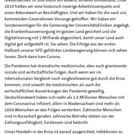
Niedersachsen ist und bleibt ein äußerst sicheres Bundesland. Ende
2019 hatten wir eine historisch niedrige Arbeitslosenquote und
einen Rekordwert an Beschäftigten. Und wir haben für die nach uns
kommenden Generationen Vorsorge getroffen: Wir haben ein
Sondervermögen für die Sanierung der Universitätskliniken angelegt,
die Krankenhausversorgung im ganzen Land gesichert und die
Digitalisierung mit 1 Milliarde abgesichert, damit unser Land auch
digital gut aufgestellt ist. Sie sehen: Die Erfolge aus der ersten
Halbzeit unserer SPD-geführten Landesregierung können sich sehen
lassen. Doch dann kam Corona.
Die Pandemie hat dramatische medizinische, aber auch gravierende
soziale und wirtschaftliche Folgen. Auch wenn wir im
internationalen Vergleich noch vergleichsweise gut durch die Krise
kommen, sind sowohl die medizinischen als auch die
wirtschaftlichen Auswirkungen der Pandemie gewaltig.
Deutschlandweit haben sich mehr als 1,5 Millionen Menschen mit
dem Coronavirus infiziert, allein in Niedersachsen sind mehr als
1600 Menschen an den Folgen verstorben. Zahlreiche Menschen
sind in Kurzarbeit geraten, zahlreiche Betriebe stehen vor der
Zahlungsunfähigkeit, Existenzen sind bedroht.
Unser Handeln in der Krise ist darauf ausgerichtet, Infektionen zu