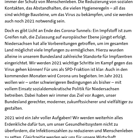
immer der Schutz von Menschenleben. Die Reduzierung von sozialen
Kontakten, das Abstandhalten, die vielen Hygieneregeln – all das
sind wichtige Bausteine, um das Virus zu bekämpfen, und sie werden
auch noch 2021 notwendig sein.
Doch es gibt Licht an Ende des Corona-Tunnels: Ein Impfstoff ist zum
Greifen nah, die Zulassung auf europäischer Ebene jüngst erfolgt.
Niedersachsen hat alle Vorbereitungen getroffen, um im gesamten
Land möglichst viele Impfungen zu ermöglichen. Hierzu wurden
alleine in unserem Bundesland zahlreiche Standorte für Impfzentren
eingerichtet. Wir werden 2021 wichtige Schritte im Kampf gegen das
Virus gehen können! Für uns als SPD-Fraktion ist klar: Auch in den
kommenden Monaten wird Corona uns begleiten. Im Jahr 2021
wollen wir – unter schwierigeren Bedingungen als bisher – mit
vollem Einsatz sozialdemokratische Politik für Niedersachsen
betreiben. Dabei haben wir immer das Ziel vor Augen, unser
Bundesland gerechter, moderner, zukunftssicherer und vielfältiger zu
gestalten.
2021 wird ein Jahr voller Aufgaben! Wir werden weiterhin alles
Erdenkliche dafür tun, um unser Gesundheitssystem nicht zu
überfordern, die Infektionszahlen zu reduzieren und Menschenleben
zu retten. Gleichzeitig werden wir uns für unsere Wirtschaft