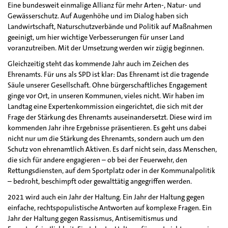
Eine bundesweit einmalige Allianz für mehr Arten-, Natur- und
Gewässerschutz. Auf Augenhöhe und im Dialog haben sich
Landwirtschaft, Naturschutzverbände und Politik auf Maßnahmen
geeinigt, um hier wichtige Verbesserungen für unser Land
voranzutreiben. Mit der Umsetzung werden wir zügig beginnen.
Gleichzeitig steht das kommende Jahr auch im Zeichen des
Ehrenamts. Für uns als SPD ist klar: Das Ehrenamt ist die tragende
Säule unserer Gesellschaft. Ohne bürgerschaftliches Engagement
ginge vor Ort, in unseren Kommunen, vieles nicht. Wir haben im
Landtag eine Expertenkommission eingerichtet, die sich mit der
Frage der Stärkung des Ehrenamts auseinandersetzt. Diese wird im
kommenden Jahr ihre Ergebnisse präsentieren. Es geht uns dabei
nicht nur um die Stärkung des Ehrenamts, sondern auch um den
Schutz von ehrenamtlich Aktiven. Es darf nicht sein, dass Menschen,
die sich für andere engagieren – ob bei der Feuerwehr, den
Rettungsdiensten, auf dem Sportplatz oder in der Kommunalpolitik
– bedroht, beschimpft oder gewalttätig angegriffen werden.
2021 wird auch ein Jahr der Haltung. Ein Jahr der Haltung gegen
einfache, rechtspopulistische Antworten auf komplexe Fragen. Ein
Jahr der Haltung gegen Rassismus, Antisemitismus und