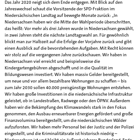
Das Jahr 2020 neigt sich dem Ende entgegen. Mit Blick auf den
Jahreswechsel schaut die Vorsitzende der SPD-Fraktion im
Niedersächsischen Landtag auf bewegte Monate zurück: „In
Niedersachsen haben wir die Mitte der Wahlperiode überschritten,
das heißt: Vor mehr als drei Jahren wurde in Niedersachsen gewählt,
in zwei Jahren steht die nächste Landtagswahl an. Für gewöhnlich
blickt man zur Halbzeit auf die Erfolge der Vorjahre zurück und gibt
einen Ausblick auf die bevorstehenden Aufgaben. Mit Recht können
wir stolz auf die vergangenen Jahre zurückschauen. Wir haben in
Niedersachsen viel erreicht und beispielsweise die
Kindergartengebühren abgeschafft und in die Qualität im
Bildungswesen investiert. Wir haben massiv Gelder bereitgestellt,
um neue und vor allem bezahlbare Wohnungen zu schaffen – bis
zum Jahr 2030 sollen 40.000 preisgünstige Wohnungen entstehen.
Wir haben große Investitionen in die niedersächsische Infrastruktur
geleistet, ob in Landestraßen, Radwege oder den ÖPNV. Außerdem
haben wir die Bekämpfung des Klimawandels stark in den Fokus
genommen, den Ausbau erneuerbarer Energien gefördert und große
Finanzvolumina bereitgestellt, um die niedersächsischen Wälder
aufzuforsten. Wir haben mehr Personal bei der Justiz und der Polizei
eingestellt, und die Kriminalitätsrate ist historisch niedrig –